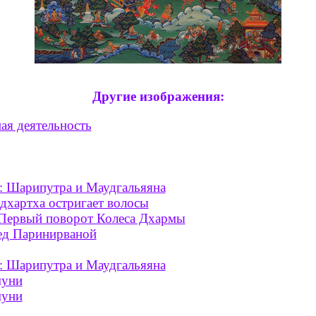
Другие изображения:
ная деятельность
а: Шарипутра и Маудгальяяна
дхартха остригает волосы
. Первый поворот Колеса Дхармы
ед Паринирваной
а: Шарипутра и Маудгальяяна
муни
муни