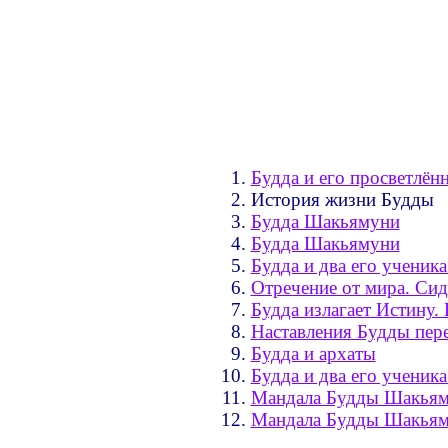
Будда и его просветлён
История жизни Будды
Будда Шакьямуни
Будда Шакьямуни
Будда и два его ученик
Отречение от мира. Сид
Будда излагает Истину
Наставления Будды пер
Будда и архаты
Будда и два его ученик
Мандала Будды Шакья
Мандала Будды Шакья