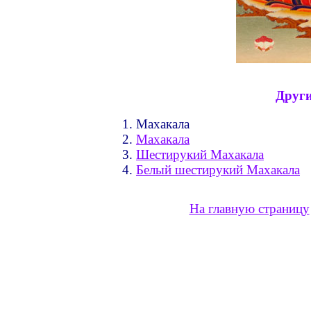
Други
Махакала
Махакала
Шестирукий Махакала
Белый шестирукий Махакала
На главную страницу