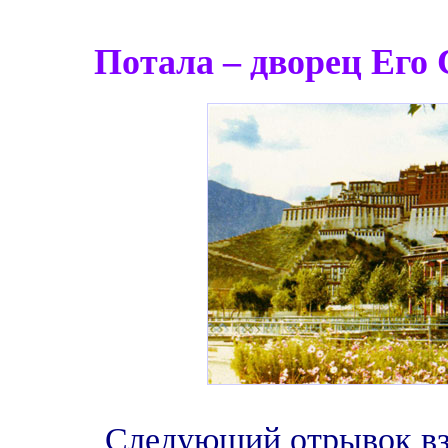
Потала – дворец Его
Следующий отрывок вз